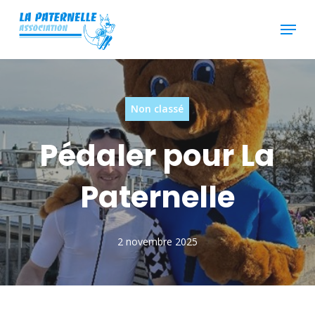
Skip
Menu
to
main
content
Non classé
Pédaler pour La
Paternelle
2 novembre 2025