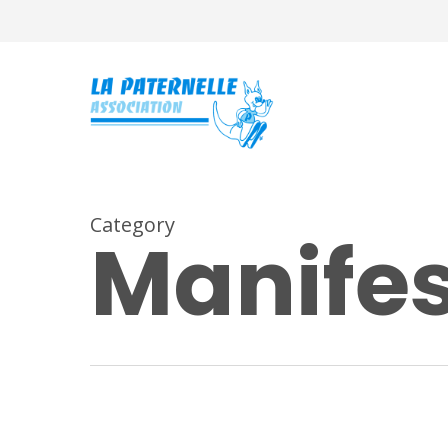
Skip
to
main
content
Category
Manifes