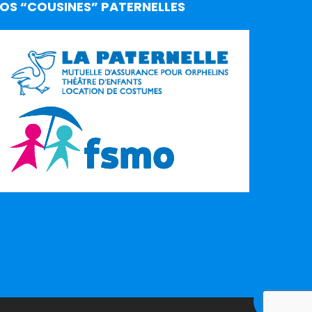
OS “COUSINES” PATERNELLES
Share